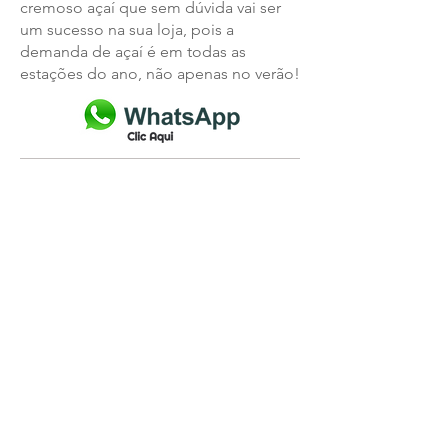
cremoso açaí que sem dúvida vai ser
um sucesso na sua loja, pois a
demanda de açaí é em todas as
estações do ano, não apenas no verão!
ONDE RETIRAR
Loja 1 - São Miguel Paulista - SP
Rua: Abaitinga, 13 - Zona Leste - SP
Atendimento: (Seg a Sab das 9h ás
17h
WhatsApp:
(11) 9.6541- 4846
(Fazemos Entregas)
Loja 2 - Penha - SP